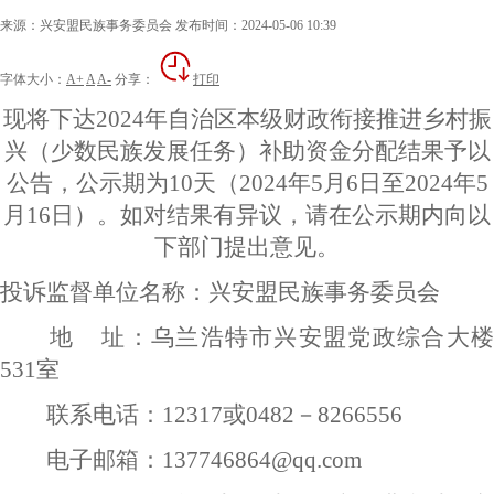
来源：兴安盟民族事务委员会
发布时间：2024-05-06 10:39
字体大小：
A+
A
A-
分享：
打印
现将下达202
4
年
自治区本级
财政衔接推进乡村振
兴（少数民族发展任务）补助资金分配结果予以
公告，公示期为10天（202
4
年5月6日至202
4
年5
月
1
6日）。如对结果有异议，请在公示期内向以
下部门提出意见。
投诉监督单位名称：兴安盟民族事务委员会
地 址：乌兰浩特市兴安盟党政综合大楼
531室
联系电话：12317或0482－8266556
电子邮箱：137746864@qq.com