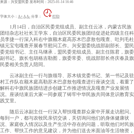
来源：兴安盟民委
发布时间：2025-01-14 16:46
字体大小：
A+
A
A-
分享：
打印
1月14日，自治区民委党组成员、副主任云冰，内蒙古民族
团结杂志社社长王学东，自治区民委民族团结促进处四级主任科
员李捷一行深入科右中旗额木庭高苏木巴彦敖包嘎查、吐列毛杜
镇元宝屯嘎查开展春节慰问工作。兴安盟委统战部副部长、盟民
委党组书记、主任马继承，盟民委党组成员、副主任陈君，旗委
副书记、旗长包胡格吉勒图，旗委常委、统战部部长佟庆春及旗
民委相关负责人陪同。
云冰副主任一行与旗领导、苏木镇党委书记、第一书记及驻
村工作队在额木庭高勒苏木巴彦敖包嘎查进行座谈交流，着重了
解科右中旗民族团结进步创建工作推进情况及嘎查产业发展情
况。座谈结束后大家一同参观了铸牢中华民族共同体意识教育实
践艾里。
随后云冰副主任一行深入帮扶嘎查群众家中开展走访慰问。
每到一户，都与农牧民亲切交谈，关切询问他们的身体健康状
况、家庭收入情况以及生产生活中存在的问题，听取他们对民族
工作、帮扶工作的意见建议，并为他们送去米面油等生活物资，