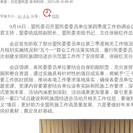
来源：兴安盟民委
发布时间：2025-09-16 08:49
字体大小：
A+
A
A-
分享：
打印
9月16日，盟民委召开盟民委委员单位第四季度工作协调会
君主持，盟委统战部副部长、盟民委党组书记、主任张丽红作总
会议首先听取了部分盟民委委员单位第三季度相关工作情况的
月组织实施情况和“五个一”群众工作法落实情况、履行民委委员
次创建全国民族团结进步示范盟工作作了安排部署。张丽红充分
会议强调，各民委委员单位要结合自身职能职责，充分发挥盟
掘和整合资源，通过实施具有针对性的项目或实事，将赋予“三个
要工作抓好抓细，推动各项工作要求落地落实，确保各委员单位
题党课。党课内容要紧密结合单位业务实际和民族工作要求，深
式更加丰富、活动内涵更加深刻、活动成果更加显著，吸引更多的
区一窗口”试点建设和民族团结进步活动月相关工作信息，要做
义”项目，更好助力全盟民族工作高质量发展。六是要做好年末
供好素材，奠定良好基础。