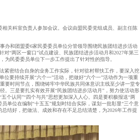
委相关科室负责人参加会议。会议由盟民委党组成员、副主任陈
事办和团盟委6家民委委员单位分管领导围绕民族团结进步活动
对“两区一窗口”试点建设、民族团结进步活动月和2027年第三
，为民委委员单位下一步工作提出了针对性的指导。
法紧密结合自身的业务工作实际，针对驻村帮扶工作，要深入挖
位要持续开展“六个一”活动，把做好“六个一”活动作为一项重
重要时间节点，围绕铸牢中华民族共同体意识主线至少讲一堂专
径。三是要扎实有效开展“民族团结进步活动月”，努力使活动形
五个认同”“四个与共”思想更加深入人心。四是要积极报送“两
员单位在编制“十五五”规划时结合实际，谋划一批彰显“三个意
总结好，把做法、成效和存在不足总结清楚，为2026年工作提